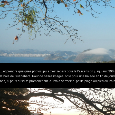
…et prendre quelques photos, puis c’est reparti pour le l’ascension jusqu’aux 39
la baie de Guanabara. Pour de belles images, opte pour une balade en fin de journ
bas, tu peux aussi te promener sur la Praia Vermelha, petite plage au pied du Pain