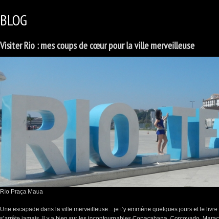
BLOG
Visiter Rio : mes coups de cœur pour la ville merveilleuse
Rio Praça Maua
Une escapade dans la ville merveilleuse…je t’y emmène quelques jours et te livre 
s’arrête jamais. Il y a bien sur les incontournables Copacabana, Corcovado, Maraca