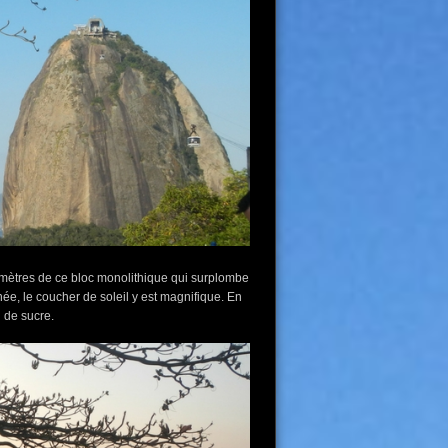
6 mètres de ce bloc monolithique qui surplombe
ée, le coucher de soleil y est magnifique. En
 de sucre.