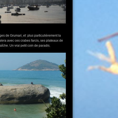
ages de Grumari, et plus particulièrement la
alera avec ces crabes farcis, ses plateaux de
îche. Un vrai petit coin de paradis.