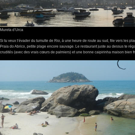
Mureta d’Urca
Si tu veux t’évader du tumulte de Rio, à une heure de route au sud, file vers les pl
Praia do Abrico, petite plage encore sauvage. Le restaurant juste au dessus te rég
crudités (avec des vrais cœurs de palmiers) et une bonne caipirinha maison bien fra